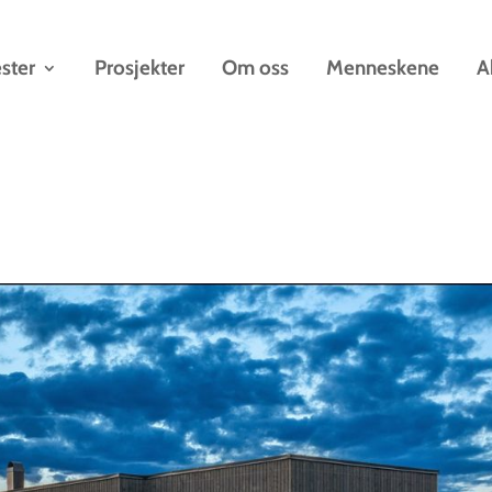
ster
Prosjekter
Om oss
Menneskene
A