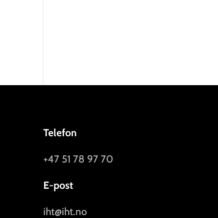
Telefon
+47 51 78 97 70
E-post
iht@iht.no