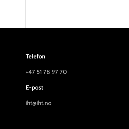
Telefon
+47 51 78 97 70
E-post
iht@iht.no