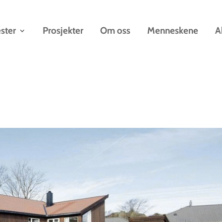
ster
Prosjekter
Om oss
Menneskene
A