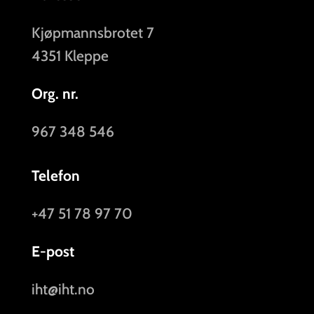
Kjøpmannsbrotet 7
4351 Kleppe
Org. nr.
967 348 546
Telefon
+47 51 78 97 70
E-post
iht@iht.no